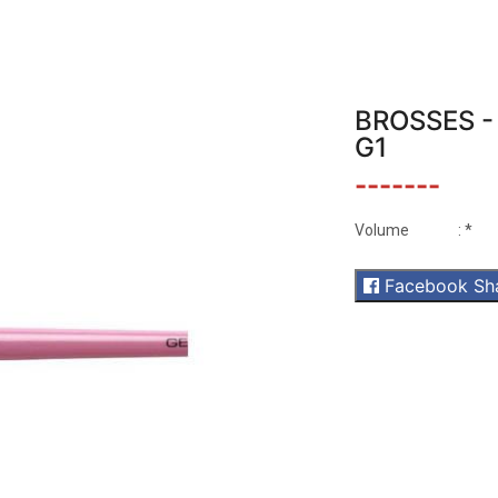
BROSSES -
G1
-------
Volume
: *
Facebook Sh