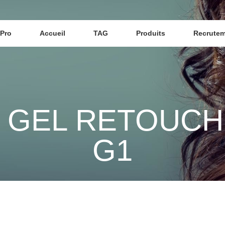
Pro
Accueil
TAG
Produits
Recrute
- GEL RETOUCH
G1