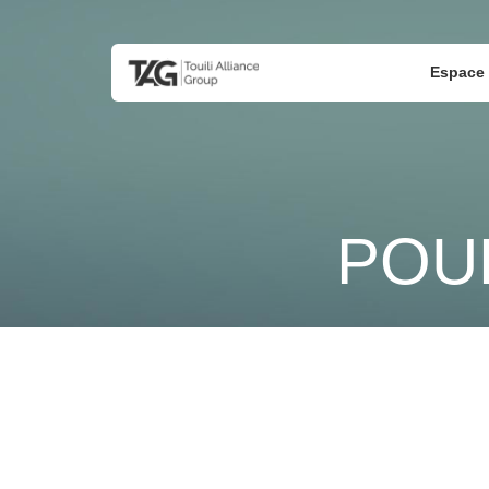
Espace 
POU